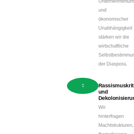
Unternehmertum
und
ökonomischer
Unabhängigkeit
stärken wir die
wirtschaftliche
Selbstbestimmu
der Diaspora.
Rassismuskrit
und
Dekolonisieru
Wir
hinterfragen
Machtstrukturen,