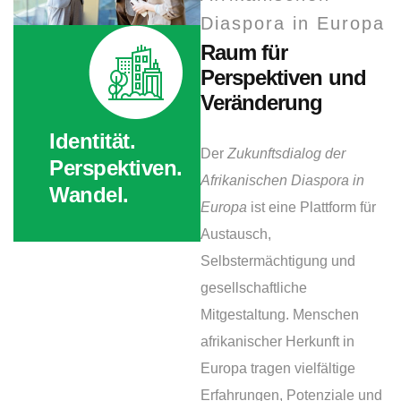
Diaspora in Europa
Raum für
Perspektiven und
Veränderung
Identität.
Der
Zukunftsdialog der
Perspektiven.
Afrikanischen Diaspora in
Wandel.
Europa
ist eine Plattform für
Austausch,
Selbstermächtigung und
gesellschaftliche
Mitgestaltung. Menschen
afrikanischer Herkunft in
Europa tragen vielfältige
Erfahrungen, Potenziale und