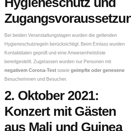
Hygieneschutz und
Zugangsvoraussetzu
Bei beiden Veranstaltungstagen wurden die geltenden
Hygieneschutzregeln berücksichtigt. Beim Einlass wurden
Kontaktdaten geprüft und eine Anwesenheitsliste
bereitgestellt. Zugelassen wurden nur Personen mit
negativem Corona-Test
sowie
geimpfte oder genesene
Besucherinnen und Besucher.
2. Oktober 2021:
Konzert mit Gästen
aus Mali und Guinea