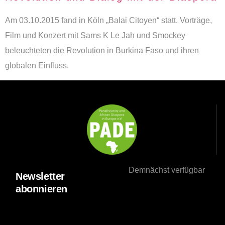
Am 03.10.2015 fand in Köln „Balai Citoyen“ statt. Vorträge,
Film und Konzert mit Sams K Le Jah und Smockey
beleuchteten die Revolution in Burkina Faso und ihren
globalen Einfluss.
Demnächst verfügbar
Newsletter
abonnieren